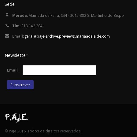
Sede
Morada:
Alameda da Feira, S/N - 3045-382 S. Martinho do Bispo
Tlm:
913 142 204
Email:
geral@paje-archive.previews.mariaadelaide.com
Newsletter
Email
© Paje 2016. Todos os direitos reservados.