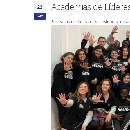
Academias de Líder
22
Set
Baseadas em lideranças servidoras, esta