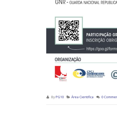
By
PG10
Área Cientifica
0 Commen