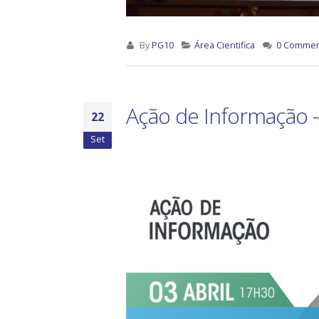
By
PG10
Área Cientifica
0 Commen
Ação de Informação –
22
Set