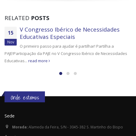
RELATED
POSTS
V Congresso Ibérico de Necessidades
15
Educativas Especiais
Nov
O primeiro passo para ajudar é partilhar! Partilha a
PAJE!Participação da PAJE no V Congresso Ibérico de Necessidades
Educativas...
read more
Onde estamos
Sede
Morada:
Alameda da Feira, S/N - 3045-382 S. Martinho do Bispo