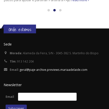
Onde estamos
Sede
Morada:
Alameda da Feira, S/N - 3045-382 S. Martinho do Bispo
Tlm:
913 142 204
Email:
geral@paje-archive.previews.mariaadelaide.com
Newsletter
Email