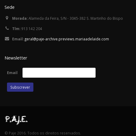
Sede
Morada:
Alameda da Feira, S/N - 3045-382 S. Martinho do Bispo
Tlm:
913 142 204
Email:
geral@paje-archive.previews.mariaadelaide.com
Newsletter
Email
© Paje 2016. Todos os direitos reservados.