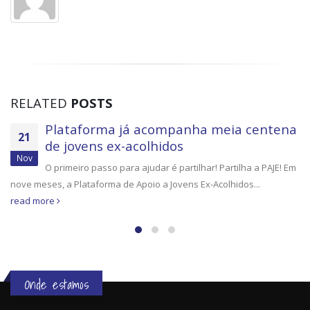
RELATED
POSTS
a
A visão externa ajuda-nos a crescer
12
O primeiro passo para ajudar é partilhar! Partilha a PAJE!Fic
Dez
m
uma palavra de gratidão à Professora Margarida Mano
pela...
read more
Onde estamos