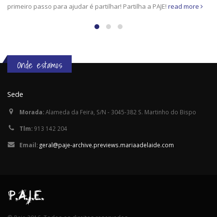
primeiro passo para ajudar é partilhar! Partilha a PAJE!
read more
Onde estamos
Sede
Morada:
Alameda da Feira, S/N - 3045-382 S. Martinho do Bispo
Tlm:
913 142 204
Email:
geral@paje-archive.previews.mariaadelaide.com